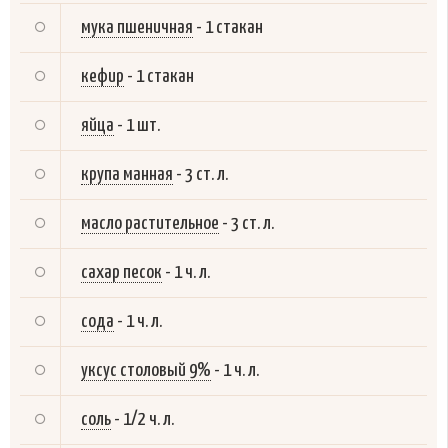
мука пшеничная
-
1 стакан
кефир
-
1 стакан
яйца
-
1 шт.
крупа манная
-
3 ст. л.
масло растительное
-
3 ст. л.
сахар песок
-
1 ч. л.
сода
-
1 ч. л.
уксус столовый 9%
-
1 ч. л.
соль
-
1/2 ч. л.