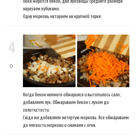
Пока жарится бекон, две луковицы среднего размера
нарезаем кубиками.
Одну морковь натираем на крупной терке.
4
Когда бекон немного обжарился и вытопилось сало,
добавляем лук. Обжариваем бекон с луком до
золотистости.
Сюда же добавляем натертую морковь. Все обжариваем
до мягкости моркови и снимаем с огня.