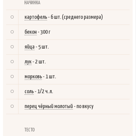
НАЧИНКА
картофель
-
6 шт. (среднего размера)
бекон
-
300 г
яйца
-
5 шт.
лук
-
2 шт.
морковь
-
1 шт.
соль
-
1/2 ч. л.
перец чёрный молотый
-
по вкусу
ТЕСТО