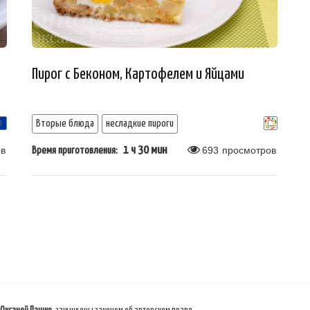
Пирог с Беконом, Картофелем и Яйцами
Вторые блюда
несладкие пироги
в
1 ч 30 мин
693
просмотров
Время приготовления: