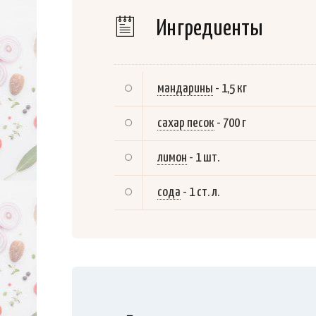
Ингредиенты
мандарины
-
1,5 кг
сахар песок
-
700 г
лимон
-
1 шт.
сода
-
1 ст. л.