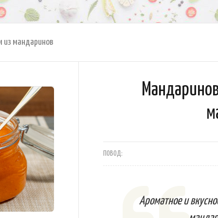
м из мандаринов
Мандаринов
м
ПОВОД:
Ароматное и вкусно