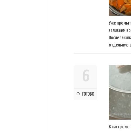
Уже промыт
заливаем во
После закип
отдельную 
6
ГОТОВО
В кастрюлю 