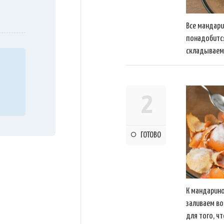
Все мандари
понадобится
складываем 
2
ГОТОВО
К мандарино
заливаем во
для того, ч