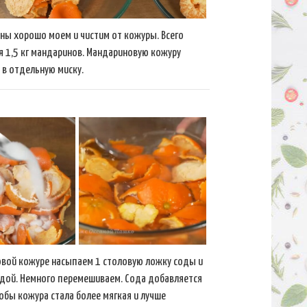
ны хорошо моем и чистим от кожуры. Всего
 1,5 кг мандаринов. Мандариновую кожуру
в отдельную миску.
вой кожуре насыпаем 1 столовую ложку соды и
дой. Немного перемешиваем. Сода добавляется
тобы кожура стала более мягкая и лучше