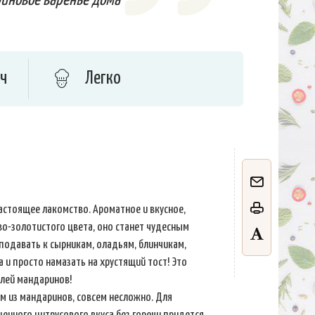
иновое варенье дома
 ч
Легко
астоящее лакомство. Ароматное и вкусное,
о-золотистого цвета, оно станет чудесным
подавать к сырникам, оладьям, блинчикам,
 и просто намазать на хрустящий тост! Это
лей мандаринов!
ем из мандаринов, совсем несложно. Для