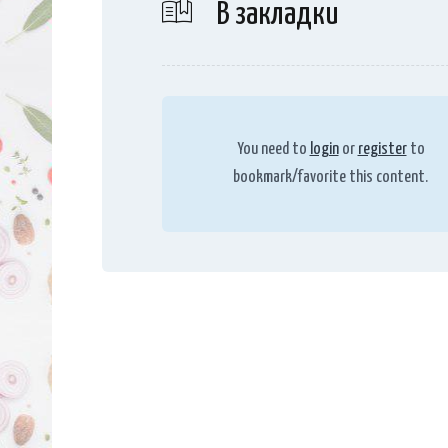
В закладки
You need to
login
or
register
to
bookmark/favorite this content.