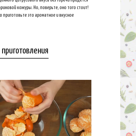
нного цитрусового вкуса без горечи придется
риновой кожуры. Но, поверьте, оно того стоит!
о приготовьте это ароматное и вкусное
 приготовления