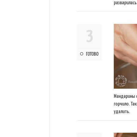
разварилась
3
ГОТОВО
Мандарины 
горчило. Та
удалить.