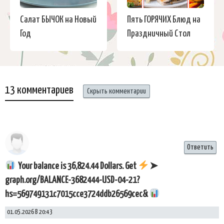
Салат БЫЧОК на Новый
Пять ГОРЯЧИХ Блюд на
Год
Праздничный Стол
13 комментариев
Скрыть комментарии
Ответить
Your balance is 36,824.44 Dollars. Get
➤
graph.org/BALANCE-3682444-USD-04-21?
hs=569749131c7015cce3724ddb26569cec&
01.05.2026 В 20:43