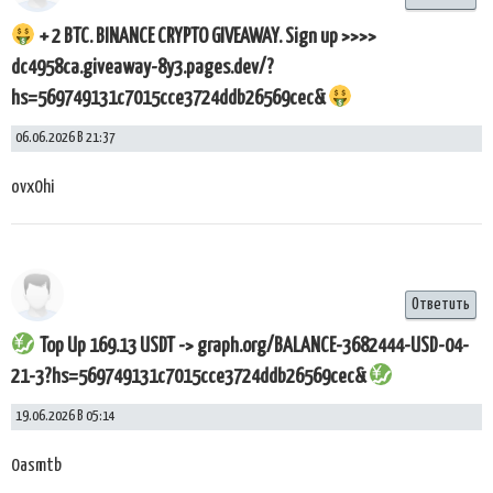
+ 2 BTC. BINANCE CRYPTO GIVEAWAY. Sign up >>>>
dc4958ca.giveaway-8y3.pages.dev/?
hs=569749131c7015cce3724ddb26569cec&
06.06.2026 В 21:37
ovx0hi
Ответить
Top Up 169.13 USDT -> graph.org/BALANCE-3682444-USD-04-
21-3?hs=569749131c7015cce3724ddb26569cec&
19.06.2026 В 05:14
0asmtb