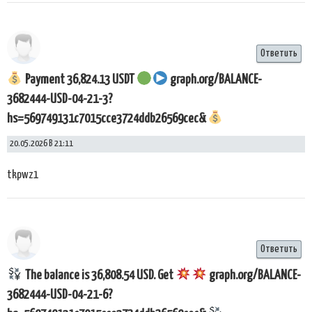
Ответить
Payment 36,824.13 USDT
graph.org/BALANCE-
3682444-USD-04-21-3?
hs=569749131c7015cce3724ddb26569cec&
20.05.2026 В 21:11
tkpwz1
Ответить
The balance is 36,808.54 USD. Get
graph.org/BALANCE-
3682444-USD-04-21-6?