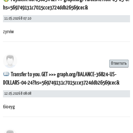
hs=569749131c7015cce3724ddb26569cec&
11.05.2026 В 07:10
zyrviw
Ответить
Transfer to you. GET >>> graph.org/BALANCE-36824-US-
DOLLARS-04-24?hs=569749131c7015cce3724ddb26569cec&
12.05.2026 В 08:08
6ioeyg