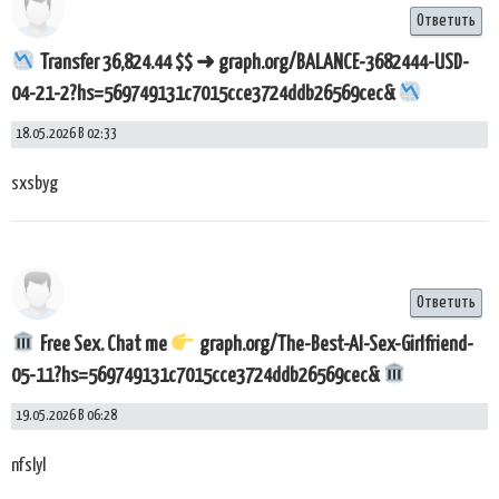
Ответить
Transfer 36,824.44 $$ ➜ graph.org/BALANCE-3682444-USD-
04-21-2?hs=569749131c7015cce3724ddb26569cec&
18.05.2026 В 02:33
sxsbyg
Ответить
Free Sex. Chat me
graph.org/The-Best-AI-Sex-Girlfriend-
05-11?hs=569749131c7015cce3724ddb26569cec&
19.05.2026 В 06:28
nfslyl