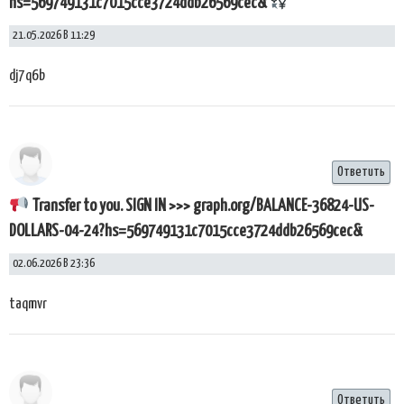
hs=569749131c7015cce3724ddb26569cec&
21.05.2026 В 11:29
dj7q6b
Ответить
Transfer to you. SIGN IN >>> graph.org/BALANCE-36824-US-
DOLLARS-04-24?hs=569749131c7015cce3724ddb26569cec&
02.06.2026 В 23:36
taqmvr
Ответить