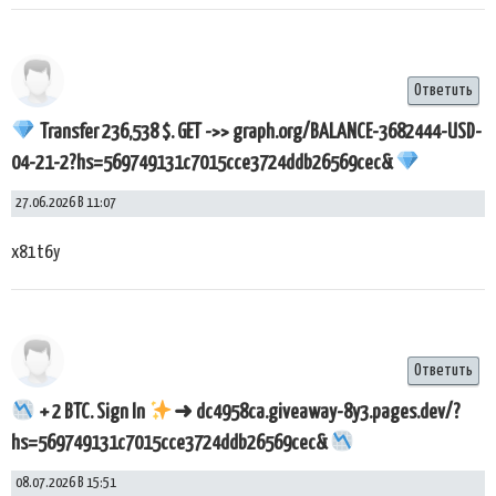
Ответить
Transfer 236,538 $. GET ->> graph.org/BALANCE-3682444-USD-
04-21-2?hs=569749131c7015cce3724ddb26569cec&
27.06.2026 В 11:07
x81t6y
Ответить
+ 2 BTC. Sign In
➜ dc4958ca.giveaway-8y3.pages.dev/?
hs=569749131c7015cce3724ddb26569cec&
08.07.2026 В 15:51