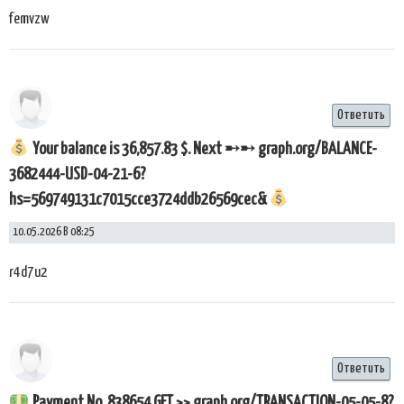
femvzw
Ответить
Your balance is 36,857.83 $. Next ➸➸ graph.org/BALANCE-
3682444-USD-04-21-6?
hs=569749131c7015cce3724ddb26569cec&
10.05.2026 В 08:25
r4d7u2
Ответить
Payment No. 838654 GET >> graph.org/TRANSACTION-05-05-8?