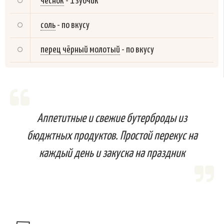
чеснок
-
1 зубчик
соль
-
по вкусу
перец чёрный молотый
-
по вкусу
Аппетитные и свежие бутерброды из
бюджтных продуктов. Простой перекус на
каждый день и закуска на праздник