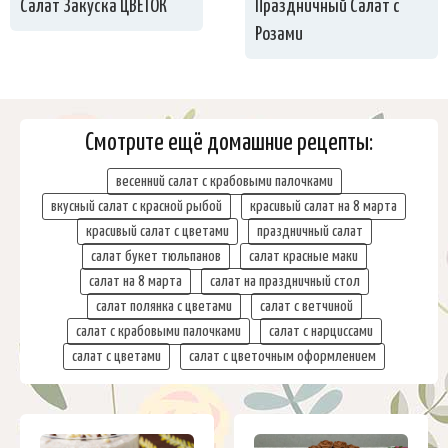
Салат Закуска ЦВЕТОК
Праздничный Салат с
Розами
Смотрите ещё домашние рецепты:
весенний салат с крабовыми палочками
вкусный салат с красной рыбой
красивый салат на 8 марта
красивый салат с цветами
праздничный салат
салат букет тюльпанов
салат красные маки
салат на 8 марта
салат на праздничный стол
салат полянка с цветами
салат с ветчиной
салат с крабовыми палочками
салат с нарциссами
салат с цветами
салат с цветочным оформлением