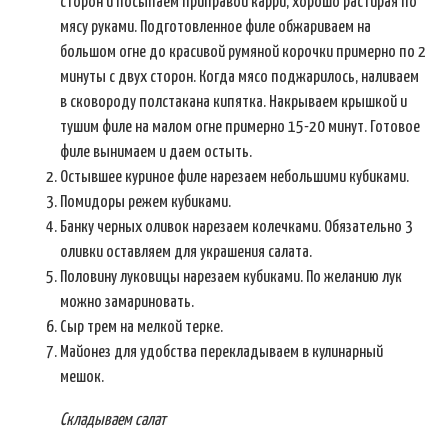
сторон и посыпаем приправой карри, хорошо растирая по
мясу руками. Подготовленное филе обжариваем на
большом огне до красивой румяной корочки примерно по 2
минуты с двух сторон. Когда мясо поджарилось, наливаем
в сковороду полстакана кипятка. Накрываем крышкой и
тушим филе на малом огне примерно 15-20 минут. Готовое
филе вынимаем и даем остыть.
Остывшее куриное филе нарезаем небольшими кубиками.
Помидоры режем кубиками.
Банку черных оливок нарезаем колечками. Обязательно 3
оливки оставляем для украшения салата.
Половину луковицы нарезаем кубиками. По желанию лук
можно замариновать.
Сыр трем на мелкой терке.
Майонез для удобства перекладываем в кулинарный
мешок.
Складываем салат