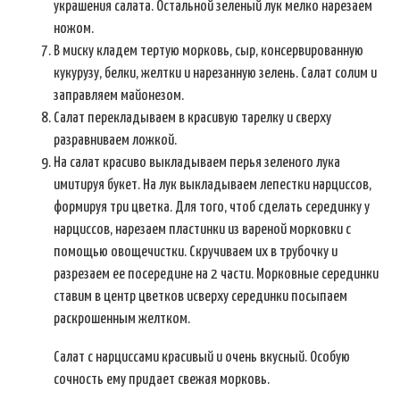
украшения салата. Остальной зеленый лук мелко нарезаем
ножом.
В миску кладем тертую морковь, сыр, консервированную
кукурузу, белки, желтки и нарезанную зелень. Салат солим и
заправляем майонезом.
Салат перекладываем в красивую тарелку и сверху
разравниваем ложкой.
На салат красиво выкладываем перья зеленого лука
имитируя букет. На лук выкладываем лепестки нарциссов,
формируя три цветка. Для того, чтоб сделать серединку у
нарциссов, нарезаем пластинки из вареной морковки с
помощью овощечистки. Скручиваем их в трубочку и
разрезаем ее посередине на 2 части. Морковные серединки
ставим в центр цветков исверху серединки посыпаем
раскрошенным желтком.
Салат с нарциссами красивый и очень вкусный. Особую
сочность ему придает свежая морковь.