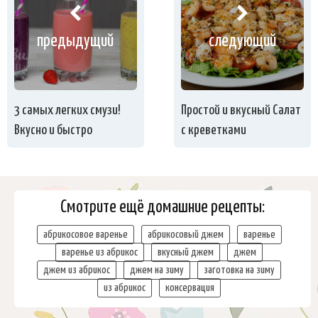
предыдущий
следующий
3 самых легких смузи!
Простой и вкусный Салат
Вкусно и быстро
с креветками
Смотрите ещё домашние рецепты:
абрикосовое варенье
абрикосовый джем
варенье
варенье из абрикос
вкусный джем
джем
джем из абрикос
джем на зиму
заготовка на зиму
из абрикос
консервация