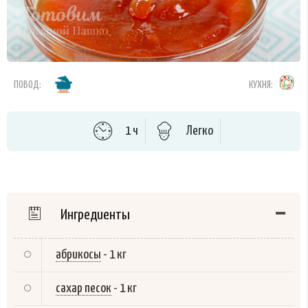
ПОВОД:
КУХНЯ:
1 ч
Легко
Ингредиенты
абрикосы
-
1 кг
сахар песок
-
1 кг