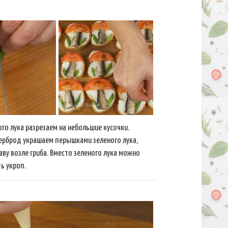
ого лука разрезаем на небольшие кусочки.
ерброд украшаем перышками зеленого лука,
аву возле гриба. Вместо зеленого лука можно
ь укроп.