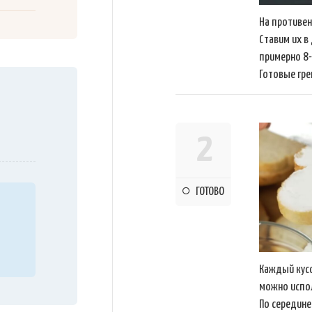
На противен
Ставим их в
примерно 8-
Готовые гре
2
ГОТОВО
Каждый кус
можно испо
По середин