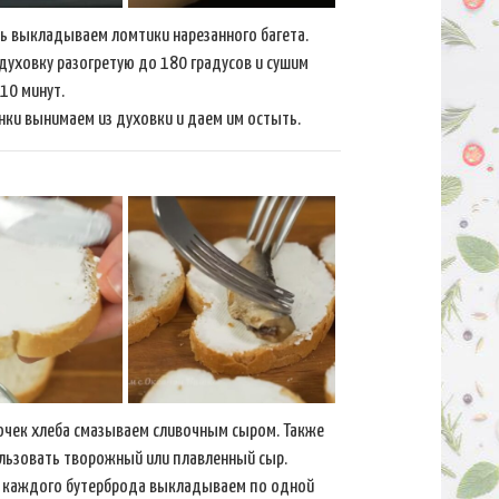
ь выкладываем ломтики нарезанного багета.
 духовку разогретую до 180 градусов и сушим
10 минут.
нки вынимаем из духовки и даем им остыть.
очек хлеба смазываем сливочным сыром. Также
льзовать творожный или плавленный сыр.
е каждого бутерброда выкладываем по одной