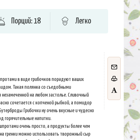
Порций: 18
Легко
шпротами в виде грибочков порадуют ваших
видом. Такая полянка со съедобными
я незамеченной на любом застолье. Сливочный
расно сочетается с копченой рыбкой, а помидор
 Бутерброды Грибочки ну очень вкусные и чудесно
од горячительные напитки.
шпротами очень просто, а продукты более чем
 на гренки можно использовать творожный сыр