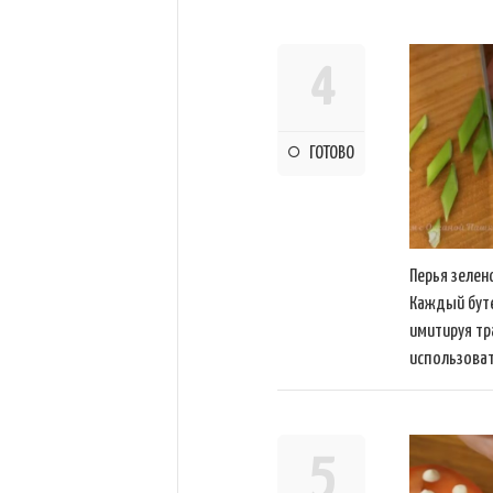
4
ГОТОВО
Перья зелен
Каждый бут
имитируя тр
использоват
5