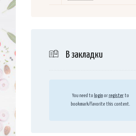
В закладки
You need to
login
or
register
to
bookmark/favorite this content.