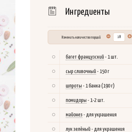
Ингредиенты
Изменить количество порций
багет французский
-
1 шт.
сыр сливочный
-
150 г
шпроты
-
1 банка (190 г)
помидоры
-
1-2 шт.
майонез
-
для украшения
лук зелёный
-
для украшения