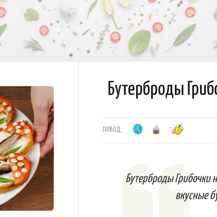
Бутерброды Гриб
ПОВОД:
Бутерброды Грибочки н
вкусные б