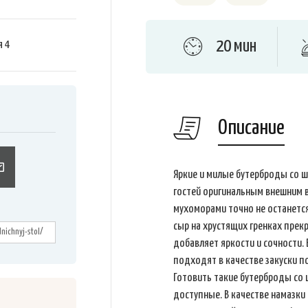
20 мин
я
4
Описание
Яркие и милые бутерброды со 
гостей оригинальным внешним 
мухоморами точно не останетс
сыр на хрустящих гренках прек
добавляет яркости и сочности.
подходят в качестве закуски п
Готовить такие бутерброды со 
доступные. В качестве намазки