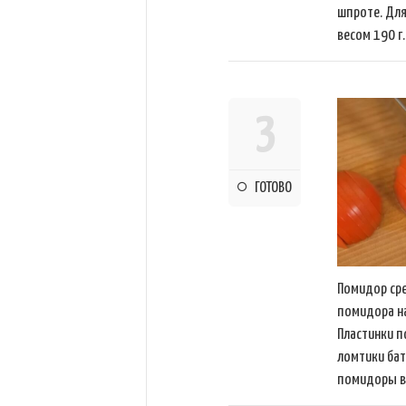
шпроте. Для
весом 190 г.
3
ГОТОВО
Помидор сре
помидора н
Пластинки 
ломтики бат
помидоры в