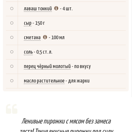
лаваш тонкий
-
4 шт.
сыр
-
150 г
сметана
-
100 мл
соль
-
0,5 ст. л.
перец чёрный молотый
-
по вкусу
масло растительное
-
для жарки
Ленивые пирожки с мясом без замеса
теста! Такие вкусные пирожки под силу