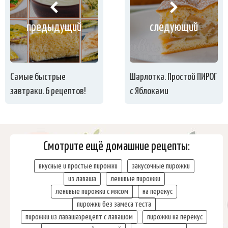
предыдущий
следующий
Самые быстрые
Шарлотка. Простой ПИРОГ
завтраки. 6 рецептов!
с Яблоками
Смотрите ещё домашние рецепты:
вкусные и простые пирожки
закусочные пирожки
из лаваша
ленивые пирожки
ленивые пирожки с мясом
на перекус
пирожки без замеса теста
пирожки из лавашаэрецепт с лавашом
пирожки на перекус