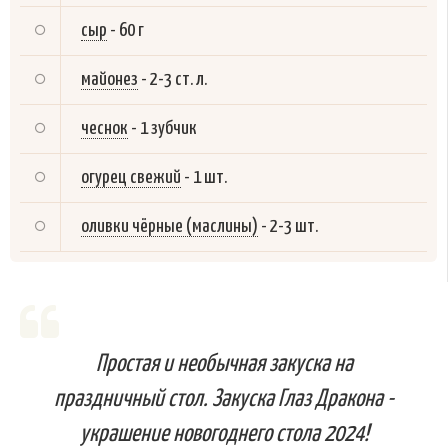
сыр
-
60 г
майонез
-
2-3 ст. л.
чеснок
-
1 зубчик
огурец свежий
-
1 шт.
оливки чёрные (маслины)
-
2-3 шт.
Простая и необычная закуска на
праздничный стол. Закуска Глаз Дракона -
украшение новогоднего стола 2024!