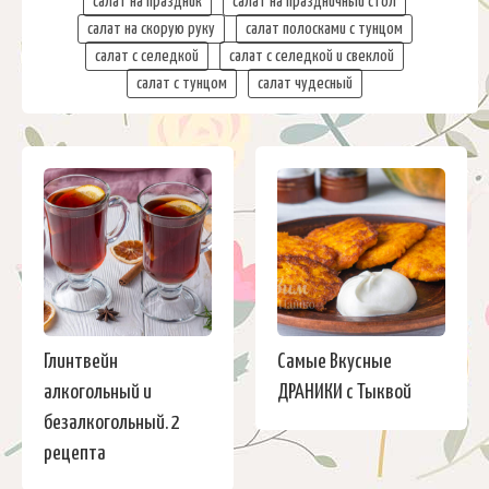
салат на праздник
салат на праздничный стол
салат на скорую руку
салат полосками с тунцом
салат с селедкой
салат с селедкой и свеклой
салат с тунцом
салат чудесный
Глинтвейн
Самые Вкусные
алкогольный и
ДРАНИКИ с Тыквой
безалкогольный. 2
рецепта