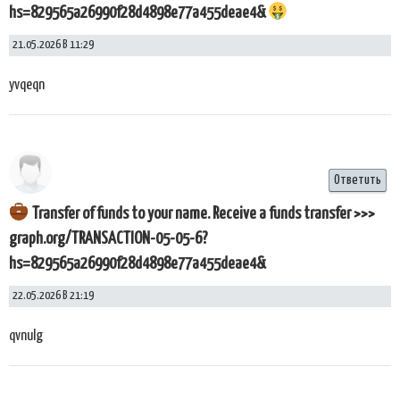
hs=829565a26990f28d4898e77a455deae4&
21.05.2026 В 11:29
yvqeqn
Ответить
Transfer of funds to your name. Receive a funds transfer >>>
graph.org/TRANSACTION-05-05-6?
hs=829565a26990f28d4898e77a455deae4&
22.05.2026 В 21:19
qvnulg