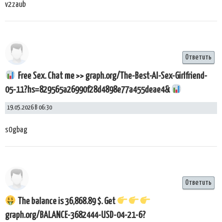
v2zaub
Ответить
Free Sex. Chat me >> graph.org/The-Best-AI-Sex-Girlfriend-
05-11?hs=829565a26990f28d4898e77a455deae4&
19.05.2026 В 06:30
s0gbag
Ответить
The balance is 36,868.89 $. Get
graph.org/BALANCE-3682444-USD-04-21-6?