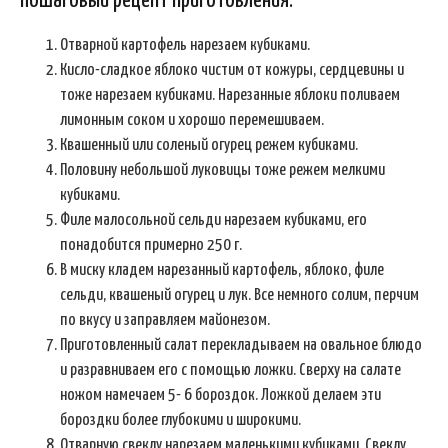
Пошаговый рецепт приготовления:
Отварной картофель нарезаем кубиками.
Кисло-сладкое яблоко чистим от кожуры, сердцевины и
тоже нарезаем кубиками. Нарезанные яблоки поливаем
лимонным соком и хорошо перемешиваем.
Квашенный или соленый огурец режем кубиками.
Половину небольшой луковицы тоже режем мелкими
кубиками.
Филе малосольной сельди нарезаем кубиками, его
понадобится примерно 250 г.
В миску кладем нарезанный картофель, яблоко, филе
сельди, квашеный огурец и лук. Все немного солим, перчим
по вкусу и заправляем майонезом.
Приготовленный салат перекладываем на овальное блюдо
и разравниваем его с помощью ложки. Сверху на салате
ножом намечаем 5- 6 бороздок. Ложкой делаем эти
бороздки более глубокими и широкими.
Отварную свеклу нарезаем маленькими кубиками. Свеклу