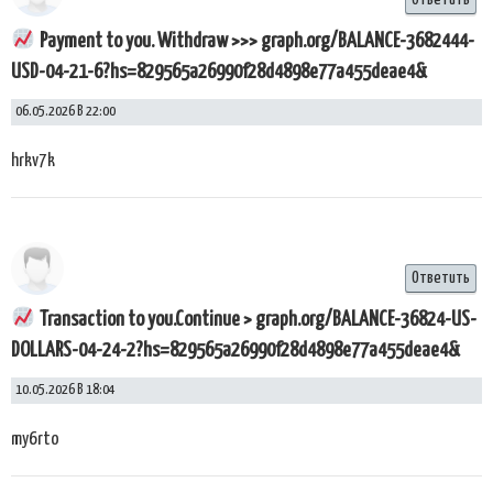
Payment to you. Withdraw >>> graph.org/BALANCE-3682444-
USD-04-21-6?hs=829565a26990f28d4898e77a455deae4&
06.05.2026 В 22:00
hrkv7k
Ответить
Transaction to you.Continue > graph.org/BALANCE-36824-US-
DOLLARS-04-24-2?hs=829565a26990f28d4898e77a455deae4&
10.05.2026 В 18:04
my6rto