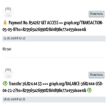
Ответить
Payment No. 854267 GET ACCESS >> graph.org/TRANSACTION-
05-05-8?hs=829565a26990f28d4898e77a455deae4&
11.05.2026 В 07:13
8lz9ai
Ответить
Transfer 36,824.44 $$ >>> graph.org/BALANCE-3682444-USD-
04-21-2?hs=829565a26990f28d4898e77a455deae4&
18.05.2026 В 02:35