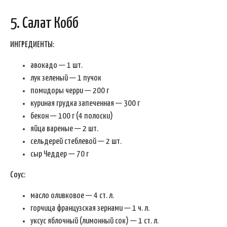
5. Салат Кобб
ИНГРЕДИЕНТЫ:
авокадо — 1 шт.
лук зеленый — 1 пучок
помидоры черри — 200 г
куриная грудка запеченная — 300 г
бекон — 100 г (4 полоски)
яйца вареные — 2 шт.
сельдерей стеблевой — 2 шт.
сыр Чеддер — 70 г
Соус:
масло оливковое — 4 ст. л.
горчица французская зернами — 1 ч. л.
уксус яблочный (лимонный сок) — 1 ст. л.