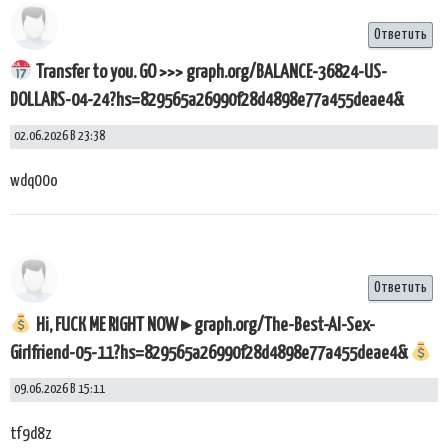
Ответить
Transfer to you. GO >>> graph.org/BALANCE-36824-US-
DOLLARS-04-24?hs=829565a26990f28d4898e77a455deae4&
02.06.2026 В 23:38
wdq00o
Ответить
Hi, FUСК ME RIGHT NOW ▸ graph.org/The-Best-AI-Sex-
Girlfriend-05-11?hs=829565a26990f28d4898e77a455deae4&
09.06.2026 В 15:11
tf9d8z