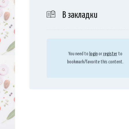
В закладки
You need to
login
or
register
to
bookmark/favorite this content.