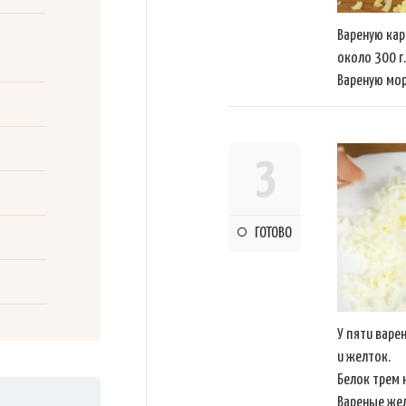
Вареную кар
около 300 г.
Вареную мор
3
ГОТОВО
У пяти варе
и желток.
Белок трем 
Вареные жел