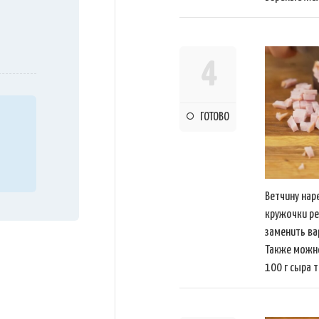
4
ГОТОВО
Ветчину нар
кружочки ре
заменить ва
Также можно
100 г сыра 