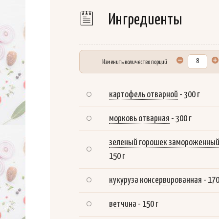
Ингредиенты
Изменить количество порций
картофель отварной
-
300 г
морковь отварная
-
300 г
зеленый горошек замороженны
150 г
кукуруза консервированная
-
170
ветчина
-
150 г