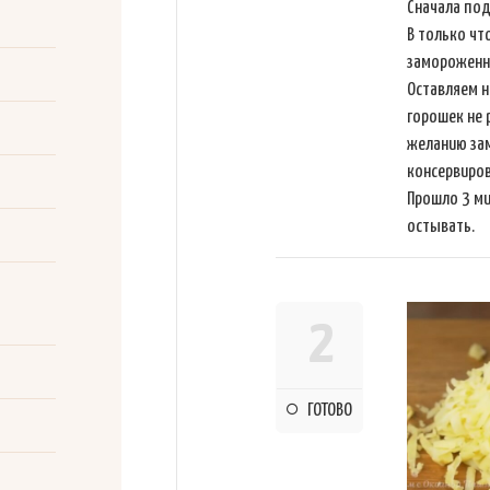
Сначала под
В только чт
замороженно
Оставляем н
горошек не 
желанию за
консервиров
Прошло 3 ми
остывать.
2
ГОТОВО