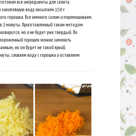
готовим все ингредиенты для салата.
о закипевшую воду насыпаем 150 г
го горошка. Все немного солим и перемешиваем.
а 3 минуты. Приготовленный таким методом
разварится, но и не будет уже твердый. По
мороженный горошек можно заменить
анным, но он будет не такой яркий.
нуты, сливаем воду с горошка и оставляем