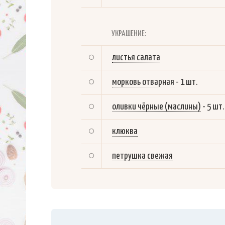
УКРАШЕНИЕ:
листья салата
морковь отварная
-
1 шт.
оливки чёрные (маслины)
-
5 шт.
клюква
петрушка свежая