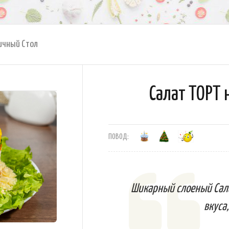
ичный Стол
Салат ТОРТ 
ПОВОД:
Шикарный слоеный Сала
вкуса