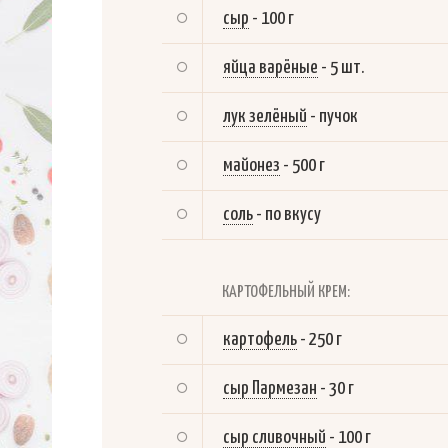
сыр
-
100 г
яйца варёные
-
5 шт.
лук зелёный
-
пучок
майонез
-
500 г
соль
-
по вкусу
КАРТОФЕЛЬНЫЙ КРЕМ:
картофель
-
250 г
сыр Пармезан
-
30 г
сыр сливочный
-
100 г