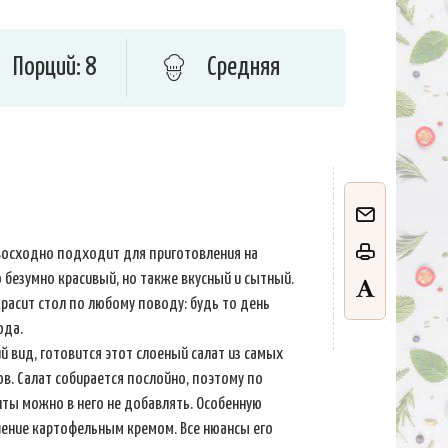
Порций: 8
Средняя
восходно подходит для приготовления на
 безумно красивый, но также вкусный и сытный.
расит стол по любому поводу: будь то день
ода.
 вид, готовится этот слоеный салат из самых
. Салат собирается послойно, поэтому по
ты можно в него не добавлять. Особенную
шение картофельным кремом. Все нюансы его