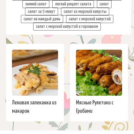
зимний салат
легкий рецепт салата
салат
салат за 5 минут
салат из морской капусты
салат на каждый день
салат с морской капустой
салат с морской капустой и горошком
Ленивая запеканка из
Мясные Рулетики с
макарон
Грибами