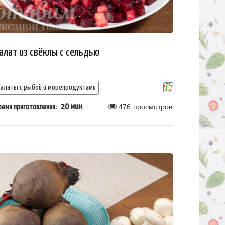
алат из свёклы с сельдью
Салаты с рыбой и морепродуктами
20 мин
476
просмотров
ремя приготовления: