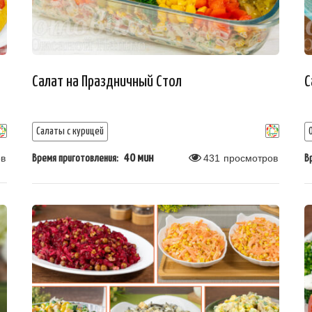
Салат на Праздничный Стол
С
Салаты с курицей
в
40 мин
431
просмотров
Время приготовления:
В