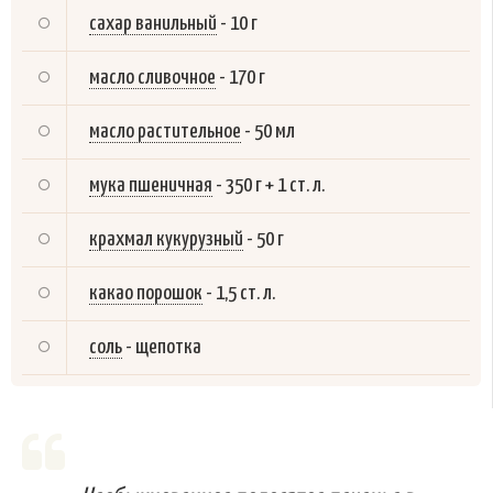
сахар ванильный
-
10 г
масло сливочное
-
170 г
масло растительное
-
50 мл
мука пшеничная
-
350 г + 1 ст. л.
крахмал кукурузный
-
50 г
какао порошок
-
1,5 ст. л.
соль
-
щепотка