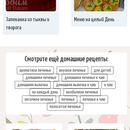
Запеканка из тыквы и
Меню на целый День
творога
Смотрите ещё домашние рецепты:
ароматное печенье
вкусное печенье
для детей
домашнее печенье
домашнее печенье к чаю
домашняя выпечка
домашняя выпечка к чаю
к чаю
на каждый день
необычное печенье
песочное печенье
печенье
печенье к чаю
полосатое печенье