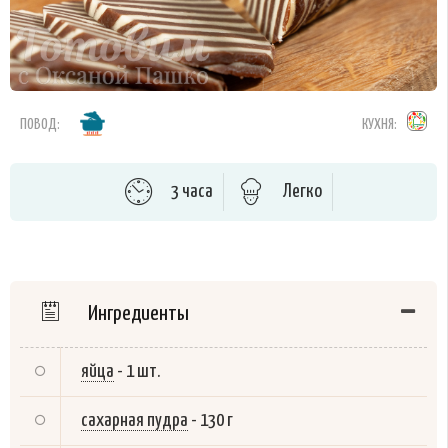
ПОВОД:
КУХНЯ:
3 часа
Легко
Ингредиенты
яйца
-
1 шт.
сахарная пудра
-
130 г