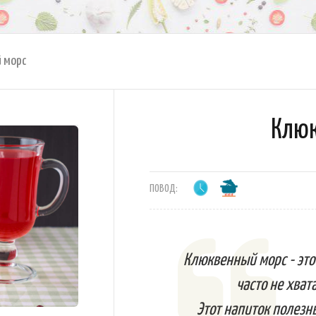
 морс
Клюк
ПОВОД:
Клюквенный морс - это
часто не хват
Этот напиток полезны