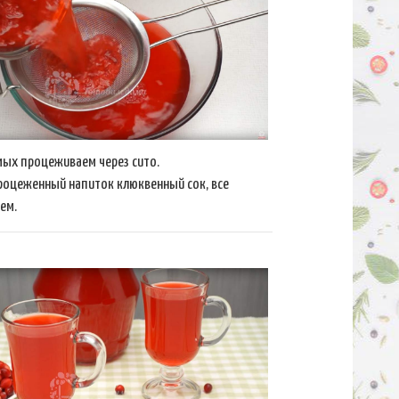
мых процеживаем через сито.
роцеженный напиток клюквенный сок, все
ем.