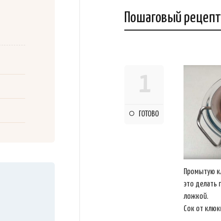
Пошаговый рецепт
1
ГОТОВО
Промытую кл
это делать 
ложкой.
Сок от клюк