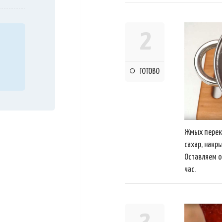
2
ГОТОВО
Жмых перек
сахар, накр
Оставляем 
час.