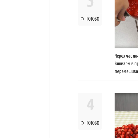
3
ГОТОВО
Через час ж
Вливаем в п
перемешива
4
ГОТОВО