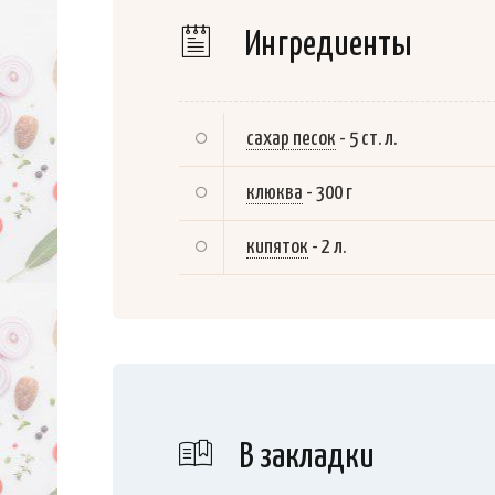
Ингредиенты
сахар песок
-
5 ст. л.
клюква
-
300 г
кипяток
-
2 л.
В закладки