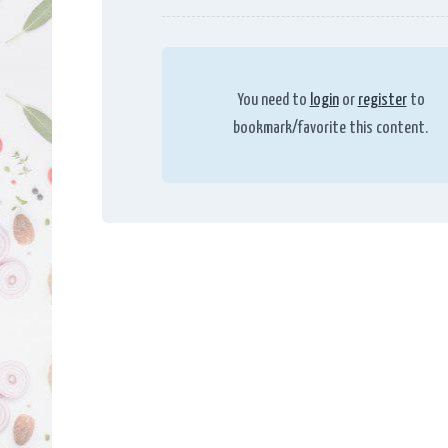
You need to
login
or
register
to
bookmark/favorite this content.