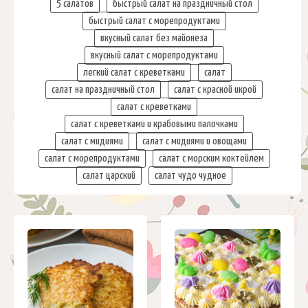
5 салатов
быстрый салат на праздничный стол
быстрый салат с морепродуктами
вкусный салат без майонеза
вкусный салат с морепродуктами
легкий салат с креветками
салат
салат на праздничный стол
салат с красной икрой
салат с креветками
салат с креветками и крабовыми палочками
салат с мидиями
салат с мидиями и овощами
салат с морепродуктами
салат с морским коктейлем
салат царский
салат чудо чудное