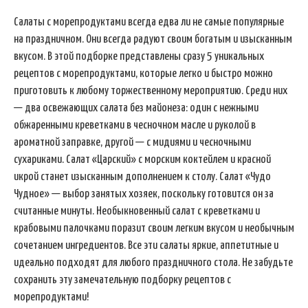
Салаты с морепродуктами всегда едва ли не самые популярные
на праздничном. Они всегда радуют своим богатым и изысканным
вкусом. В этой подборке представлены сразу 5 уникальных
рецептов с морепродуктами, которые легко и быстро можно
приготовить к любому торжественному мероприятию. Среди них
— два освежающих салата без майонеза: один с нежными
обжаренными креветками в чесночном масле и руколой в
ароматной заправке, другой — с мидиями и чесночными
сухариками. Салат «Царский» с морским коктейлем и красной
икрой станет изысканным дополнением к столу. Салат «Чудо
Чудное» — выбор занятых хозяек, поскольку готовится он за
считанные минуты. Необыкновенный салат с креветками и
крабовыми палочками поразит своим легким вкусом и необычным
сочетанием ингредиентов. Все эти салаты яркие, аппетитные и
идеально подходят для любого праздничного стола. Не забудьте
сохранить эту замечательную подборку рецептов с
морепродуктами!