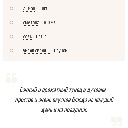
лимон
-
1 шт.
сметана
-
100 мл
соль
-
1 ст. л.
укроп свежий
-
1 пучок
Сочный и ароматный тунец в духовке -
простое и очень вкусное блюдо на каждый
день и на праздник.