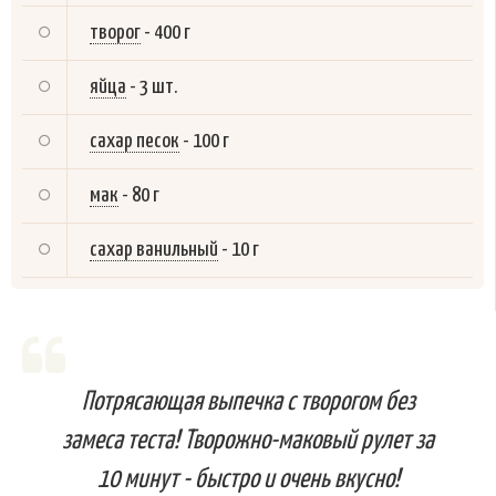
творог
-
400 г
яйца
-
3 шт.
сахар песок
-
100 г
мак
-
80 г
сахар ванильный
-
10 г
Потрясающая выпечка с творогом без
замеса теста! Творожно-маковый рулет за
10 минут - быстро и очень вкусно!