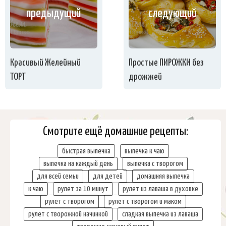
предыдущий
следующий
Красивый Желейный
Простые ПИРОЖКИ без
ТОРТ
дрожжей
Смотрите ещё домашние рецепты:
быстрая выпечка
выпечка к чаю
выпечка на каждый день
выпечка с творогом
для всей семьи
для детей
домашняя выпечка
к чаю
рулет за 10 минут
рулет из лаваша в духовке
рулет с творогом
рулет с творогом и маком
рулет с творожной начинкой
сладкая выпечка из лаваша