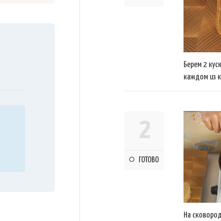
Берем 2 кус
каждом из к
2
ГОТОВО
На сковород