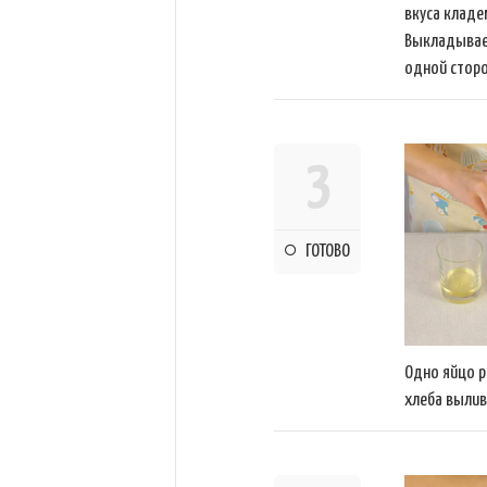
вкуса кладе
Выкладываем
одной сторо
3
ГОТОВО
Одно яйцо р
хлеба вылив