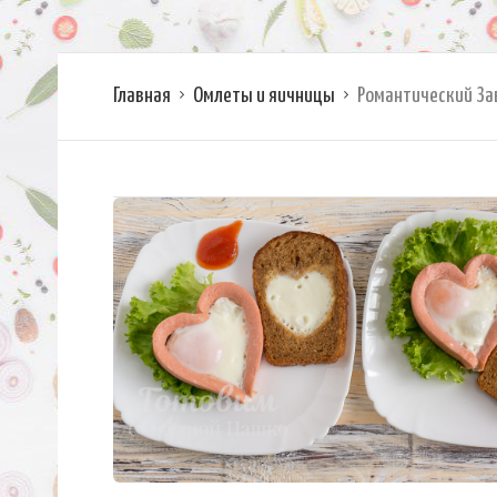
Главная
Омлеты и яичницы
Романтический За