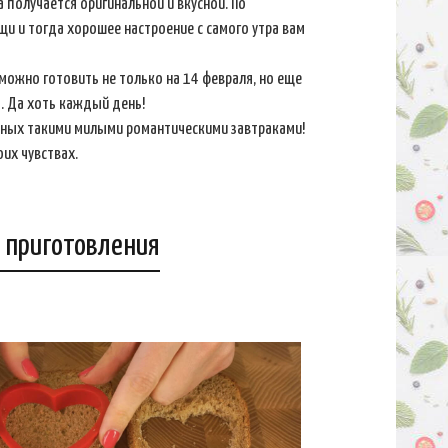
 получается оригинальной и вкусной. По
и и тогда хорошее настроение с самого утра вам
 можно готовить не только на 14 февраля, но еще
я. Да хоть каждый день!
дных такими милыми романтическими завтраками!
оих чувствах.
 приготовления