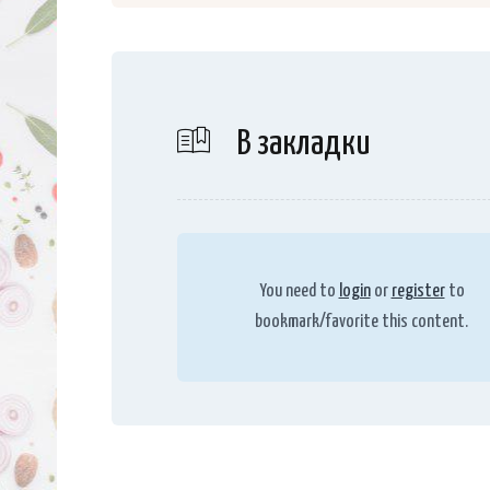
В закладки
You need to
login
or
register
to
bookmark/favorite this content.