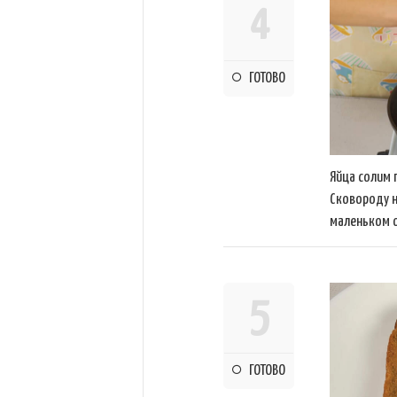
4
ГОТОВО
Яйца солим п
Сковороду 
маленьком о
5
ГОТОВО