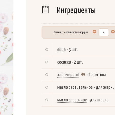
Ингредиенты
Изменить количество порций
яйца
-
3 шт.
сосиски
-
2 шт.
хлеб черный
-
2 ломтика
масло растительное
-
для жарки
масло сливочное
-
для жарки