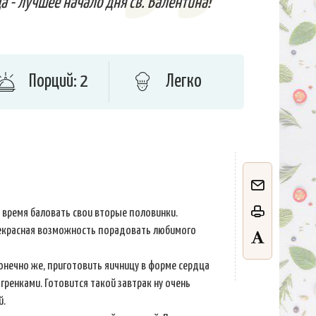
 - лучшее начало дня св. Валентина!
Порций: 2
Легко
 время баловать свои вторые половинки.
рекрасная возможность порадовать любимого
онечно же, приготовить яичницу в форме сердца
ренками. Готовится такой завтрак ну очень
й.