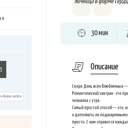
Яичница в форме сердца
я
4
30 мин
Описание
Скоро День всех Влюбленных —
Романтический завтрак- это п
человека с утра.
Самый простой способ — это, к
и дополнить ее поджаренными г
просто. С ним справится кажды