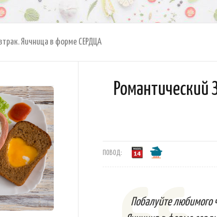
втрак. Яичница в форме СЕРДЦА
Романтический З
ПОВОД:
Побалуйте любимого 