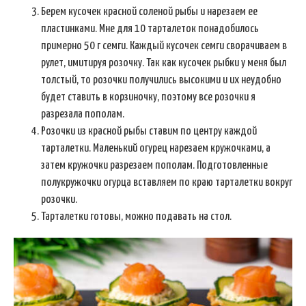
Берем кусочек красной соленой рыбы и нарезаем ее
пластинками. Мне для 10 тарталеток понадобилось
примерно 50 г семги. Каждый кусочек семги сворачиваем в
рулет, имитируя розочку. Так как кусочек рыбки у меня был
толстый, то розочки получились высокими и их неудобно
будет ставить в корзиночку, поэтому все розочки я
разрезала пополам.
Розочки из красной рыбы ставим по центру каждой
тарталетки. Маленький огурец нарезаем кружочками, а
затем кружочки разрезаем пополам. Подготовленные
полукружочки огурца вставляем по краю тарталетки вокруг
розочки.
Тарталетки готовы, можно подавать на стол.