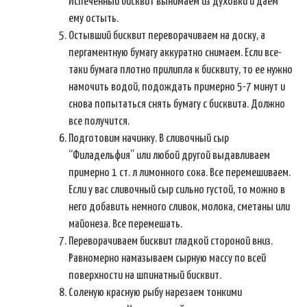
Испеченный бисквит вынимаем из духовки и даем
ему остыть.
Остывший бисквит переворачиваем на доску, а
пергаментную бумагу аккуратно снимаем. Если все-
таки бумага плотно прилипла к бисквиту, то ее нужно
намочить водой, подождать примерно 5-7 минут и
снова попытаться снять бумагу с бисквита. Должно
все получится.
Подготовим начинку. В сливочный сыр
“Филадельфия” или любой другой выдавливаем
примерно 1 ст. л лимонного сока. Все перемешиваем.
Если у вас сливочный сыр сильно густой, то можно в
него добавить немного сливок, молока, сметаны или
майонеза. Все перемешать.
Переворачиваем бисквит гладкой стороной вниз.
Равномерно намазываем сырную массу по всей
поверхности на шпинатный бисквит.
Соленую красную рыбу нарезаем тонкими