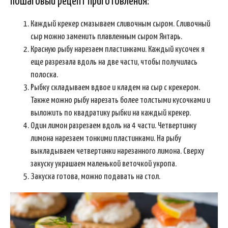
Пошаговый рецепт приготовления:
Каждый крекер смазываем сливочным сыром. Сливочный
сыр можно заменить плавленным сыром Янтарь.
Красную рыбу нарезаем пластинками. Каждый кусочек я
еще разрезала вдоль на две части, чтобы получилась
полоска.
Рыбку складываем вдвое и кладем на сыр с крекером.
Также можно рыбу нарезать более толстыми кусочками и
выложить по квадратику рыбки на каждый крекер.
Один лимон разрезаем вдоль на 4 части. Четвертинку
лимона нарезаем тонкими пластинками. На рыбу
выкладываем четвертинки нарезанного лимона. Сверху
закуску украшаем маленькой веточкой укропа.
Закуска готова, можно подавать на стол.