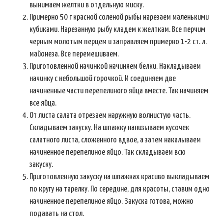
вынимаем желтки в отдельную миску.
Примерно 50 г красной соленой рыбы нарезаем маленькими
кубиками. Нарезанную рыбу кладем к желткам. Все перчим
черным молотым перцем и заправляем примерно 1-2 ст. л.
майонеза. Все перемешиваем.
Приготовленной начинкой начиняем белки. Накладываем
начинку с небольшой горочкой. И соединяем две
начиненные части перепелиного яйца вместе. Так начиняем
все яйца.
От листа салата отрезаем наружную волнистую часть.
Складываем закуску. На шпажку нанизываем кусочек
салатного листа, сложенного вдвое, а затем накалываем
начиненное перепелиное яйцо. Так складываем всю
закуску.
Приготовленную закуску на шпажках красиво выкладываем
по кругу на тарелку. По середине, для красоты, ставим одно
начиненное перепелиное яйцо. Закуска готова, можно
подавать на стол.