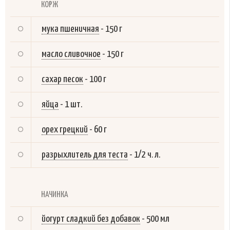
КОРЖ
мука пшеничная
-
150 г
масло сливочное
-
150 г
сахар песок
-
100 г
яйца
-
1 шт.
орех грецкий
-
60 г
разрыхлитель для теста
-
1/2 ч. л.
НАЧИНКА
йогурт сладкий без добавок
-
500 мл