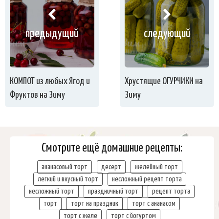
предыдущий
следующий
КОМПОТ из любых Ягод и
Хрустящие ОГУРЧИКИ на
Фруктов на Зиму
Зиму
Смотрите ещё домашние рецепты:
ананасовый торт
десерт
желейный торт
легкий и вкусный торт
несложный рецепт торта
несложный торт
праздничный торт
рецепт торта
торт
торт на праздник
торт с ананасом
торт с желе
торт с йогуртом