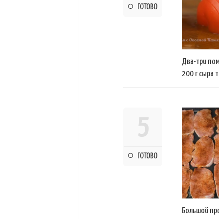
ГОТОВО
Два-три пом
200 г сыра 
5
ГОТОВО
Большой пр