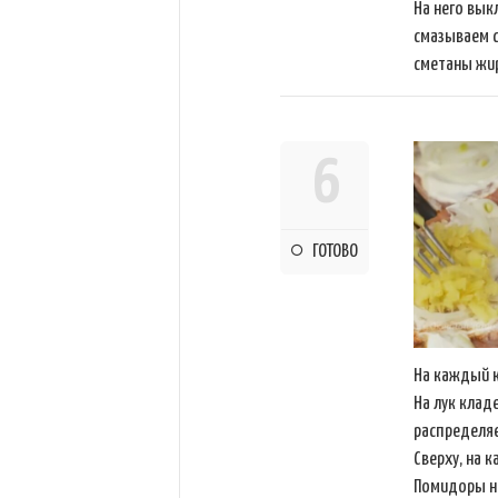
На него вык
смазываем с
сметаны жи
6
ГОТОВО
На каждый к
На лук клад
распределяе
Сверху, на 
Помидоры н