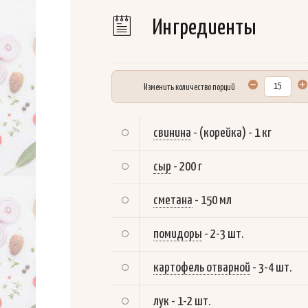
Ингредиенты
Изменить количество порций
свинина
-
(корейка) - 1 кг
сыр
-
200 г
сметана
-
150 мл
помидоры
-
2-3 шт.
картофель отварной
-
3-4 шт.
лук
-
1-2 шт.