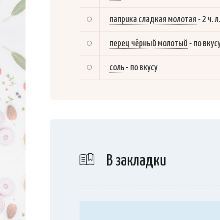
паприка сладкая молотая
-
2 ч. л.
перец чёрный молотый
-
по вкус
соль
-
по вкусу
В закладки