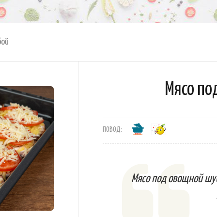
бой
Мясо по
ПОВОД:
Мясо под овощной шуб