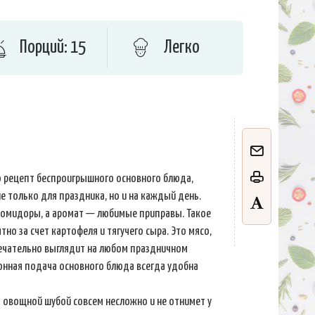
Порций: 15
Легко
 рецепт беспроигрышного основного блюда,
 только для праздника, но и на каждый день.
помидоры, а аромат — любимые приправы. Такое
тно за счет картофеля и тягучего сыра. Это мясо,
мечательно выглядит на любом праздничном
ионная подача основного блюда всегда удобна
 овощной шубой совсем несложно и не отнимет у