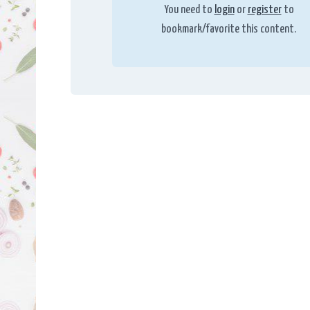
You need to
login
or
register
to
bookmark/favorite this content.