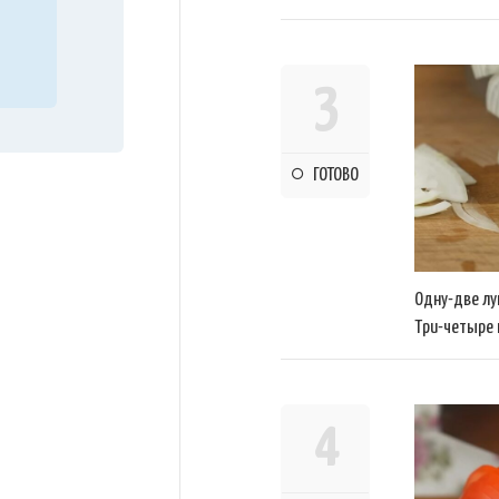
3
ГОТОВО
Одну-две лу
Три-четыре 
4