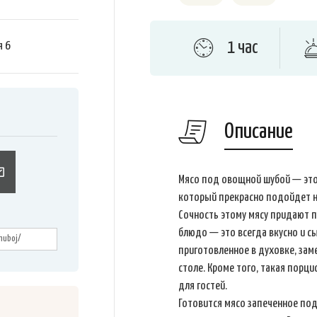
1 час
я
6
Описание
Мясо под овощной шубой — это
который прекрасно подойдет не
Сочность этому мясу придают 
блюдо — это всегда вкусно и сы
приготовленное в духовке, за
столе. Кроме того, такая порц
для гостей.
Готовится мясо запеченное под