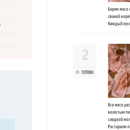
Берем мясо и
свиной коре
Каждый кусо
у
2
ГОТОВО
Все мясо ра
молотым пе
сладкой мол
Растираем п