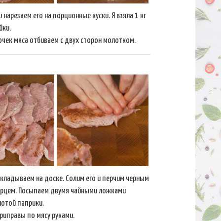
 нарезаем его на порционные куски. Я взяла 1 кг
йки.
чек мяса отбиваем с двух сторон молотком.
складываем на доске. Солим его и перчим черным
рцем. Посыпаем двумя чайными ложками
отой паприки.
риправы по мясу руками.