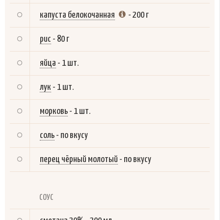
капуста белокочанная
-
200 г
рис
-
80 г
яйца
-
1 шт.
лук
-
1 шт.
морковь
-
1 шт.
соль
-
по вкусу
перец чёрный молотый
-
по вкусу
СОУС