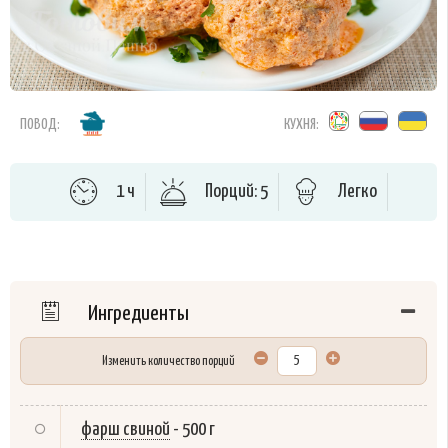
ПОВОД:
КУХНЯ:
1 ч
Порций: 5
Легко
Ингредиенты
Изменить количество порций
фарш свиной
-
500 г