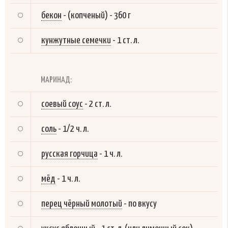
бекон
-
(копченый) - 360 г
кунжутные семечки
-
1 ст. л.
МАРИНАД:
соевый соус
-
2 ст. л.
соль
-
1/2 ч. л.
русская горчица
-
1 ч. л.
мёд
-
1 ч. л.
перец чёрный молотый
-
по вкусу