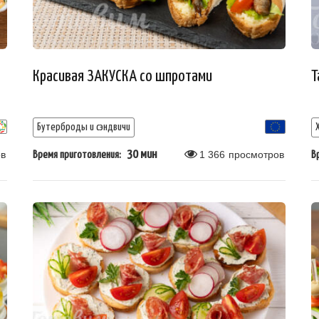
Красивая ЗАКУСКА со шпротами
Т
Бутерброды и сэндвичи
в
30 мин
1 366
просмотров
Время приготовления:
В