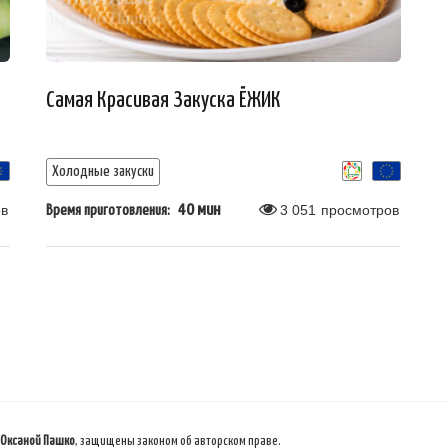
Самая Красивая Закуска ЁЖИК
Холодные закуски
в
40 мин
3 051
просмотров
Время приготовления:
 Оксаной Пашко
, защищены законом об авторском праве.