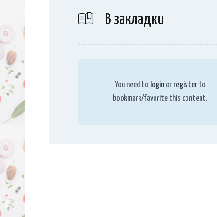
В закладки
You need to
login
or
register
to
bookmark/favorite this content.