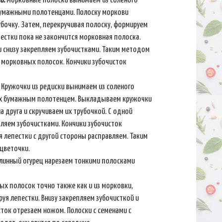
и.
Морковные полоски вынимаем из соленого
бумажными полотенцами. Полоску моркови
убочку. Затем, перекручивая полоску, формируем
пестки пока не закончится морковная полоска.
 снизу закрепляем зубочистками. Таким методом
з морковных полосок. Кончики зубочисток
Кружочки из редиски вынимаем из соленого
их бумажным полотенцем. Выкладываем кружочки
а друга и скручиваем их трубочкой. С одной
ляем зубочистками. Кончики зубочисток
я лепестки с другой стороны расправляем. Таким
цветочки.
инный огурец нарезаем тонкими полосками
ых полосок точно также как и из морковки,
руя лепестки. Внизу закрепляем зубочисткой и
ток отрезаем ножом. Полоски с семенами с