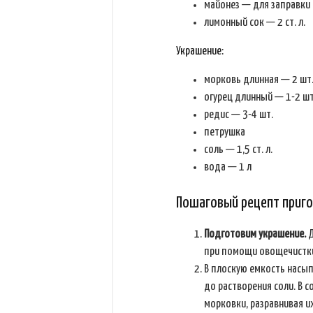
майонез — для заправки
лимонный сок — 2 ст. л.
Украшение:
морковь длинная — 2 шт
огурец длинный — 1-2 шт
редис — 3-4 шт.
петрушка
соль — 1,5 ст. л.
вода — 1 л
Пошаговый рецепт приго
Подготовим украшение.
Д
при помощи овощечистки
В плоскую емкость насы
до растворения соли. В 
морковки, разравнивая их