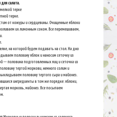
 для салата.
 мелкой терке
упной терке.
истим от кожуры и сердцевины. Очищенные яблоки
 поливаем их лимонным соком. Все перемешиваем,
и.
е.
елке, на которой будем подавать на стол. На дно
дываем половину яблок и наносим сеточку из
ой — половина подготовленных яиц и сеточка из
половину тертой моркови, немного солим и
выкладываем половину тертого сыра и майонез.
вшиеся ингредиенты в том же порядке: яблоки,
тертая морковь, майонез. Все посыпаем
м.