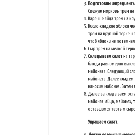
Подготовим ингредиенты
Свежую морковь трем на
Вареные яйца трем на кр
Кисло-сладкие яблоки ч
трем на крупной терке и
чтоб яблоки не потемнел
Сыр трем на мелкой терк
Складываем салат
на тар
блюда равномерно выкла
майонеза. Следующий сл
майонеза. Далее кладем 
наносим майонез. Затем 
Далее выкладываем оста
майонез, яйца, майонез, 
оставшимся тертым сыро
Украшаем салат.