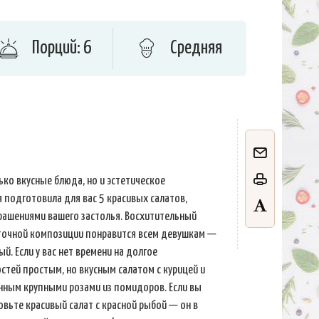
Порций: 6
Средняя
ько вкусные блюда, но и эстетическое
я подготовила для вас 5 красивых салатов,
рашениями вашего застолья. Восхитительный
точной композиции понравится всем девушкам —
ый. Если у вас нет времени на долгое
остей простым, но вкусным салатом с курицей и
нным крупными розами из помидоров. Если вы
овьте красивый салат с красной рыбой — он в