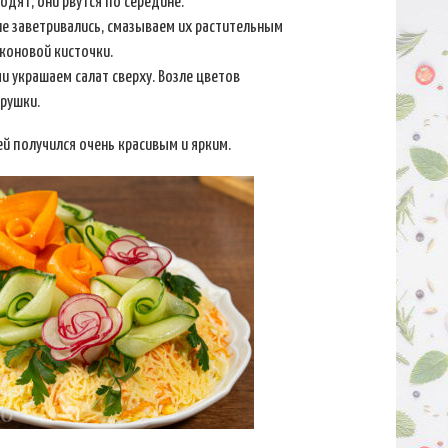
одят, они рвутся по середине.
е заветривались, смазываем их растительным
коновой кисточки.
 украшаем салат сверху. Возле цветов
рушки.
ей получился очень красивым и ярким.