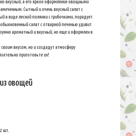
но вкусный, а его яркое оформление овощными
замеченным. Сытный и очень вкусный салат с
ый в виде лесной полянки с грибочками, порадует
 Необыкновенный салат с отварной печенью удивит
езумно ароматный и вкусный, но еще и оформлен в
 своим вкусом, но и создадут атмосферу
язательно приготовьте их!
 из овощей
2 шт.