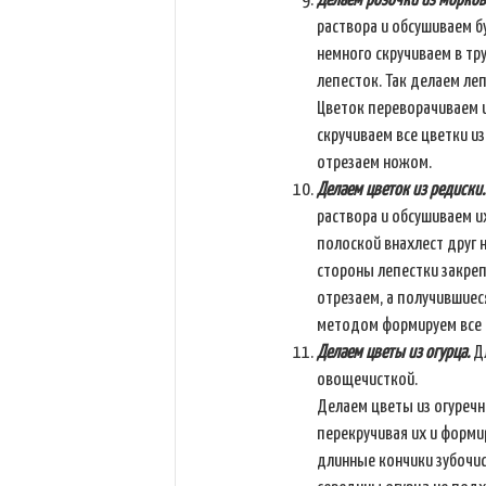
Делаем розочки из морков
раствора и обсушиваем 
немного скручиваем в тр
лепесток. Так делаем ле
Цветок переворачиваем и
скручиваем все цветки и
отрезаем ножом.
Делаем цветок из редиски.
раствора и обсушиваем 
полоской внахлест друг н
стороны лепестки закреп
отрезаем, а получившиес
методом формируем все 
Делаем цветы из огурца.
Дл
овощечисткой.
Делаем цветы из огуречн
перекручивая их и форми
длинные кончики зубочис